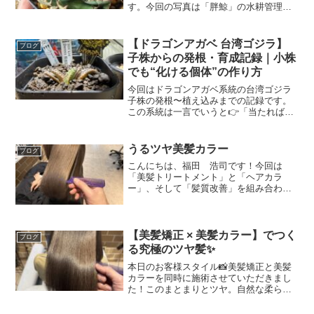
す。今回の写真は「胖鯨」の水耕管理か
ら用土へ移した流れです。こういう変
化、つい毎日確認したくなるんですよ
ね。最初の状態は、葉がぎゅっと締まっ
【ドラゴンアガベ 台湾ゴジラ】
ブログ
た低重心のロゼットで、...
子株からの発根・育成記録｜小株
でも“化ける個体”の作り方
今回はドラゴンアガベ系統の台湾ゴジラ
子株の発根〜植え込みまでの記録です。
この系統は一言でいうと👉「当たればと
んでもなく化ける個体」小さいうちの管
理で完成形が大きく変わります。■ 台湾
ゴジラの特徴台湾ゴジラは・肉厚な葉・
うるツヤ美髪カラー
ブログ
強烈な鋸歯（トップスパ...
こんにちは、福田 浩司です！今回は
「美髪トリートメント」と「ヘアカラ
ー」、そして「髪質改善」を組み合わせ
た、ツヤ感たっぷりのスタイルです。写
真でも伝わるこのなめらかな質感、かな
りいい感じですよね！ 明るすぎないやわ
らかなブラウン系カラーで、...
【美髪矯正 × 美髪カラー】でつく
ブログ
る究極のツヤ髪✨
本日のお客様スタイル📸美髪矯正と美髪
カラーを同時に施術させていただきまし
た！このまとまりとツヤ。自然な柔らか
さを残しつつ、しっかりまとまる毛先。
手触りはさらっさらで、ずっと触ってい