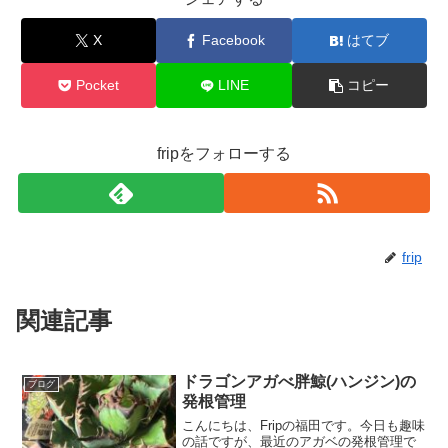
X
Facebook
はてブ
Pocket
LINE
コピー
fripをフォローする
frip
関連記事
ドラゴンアガべ胖鯨(ハンジン)の
ブログ
発根管理
こんにちは、Fripの福田です。今日も趣味
の話ですが、最近のアガベの発根管理で