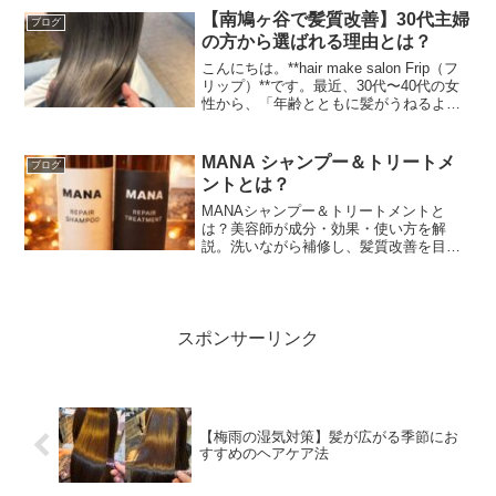
たくなる質感に。髪の内部から整える美
【南鳩ヶ谷で髪質改善】30代主婦
ブログ
髪矯正は、ダメージ毛や広...
の方から選ばれる理由とは？
こんにちは。**hair make salon Frip（フ
リップ）**です。最近、30代〜40代の女
性から、「年齢とともに髪がうねるよう
になった」「昔よりツヤがなくなってき
た」というお悩みを多くいただきます。
特に南鳩ヶ谷にお住まいの主婦の...
MANA シャンプー＆トリートメ
ブログ
ントとは？
MANAシャンプー＆トリートメントと
は？美容師が成分・効果・使い方を解
説。洗いながら補修し、髪質改善を目指
す方におすすめのサロン専売品。
スポンサーリンク
【梅雨の湿気対策】髪が広がる季節にお
すすめのヘアケア法